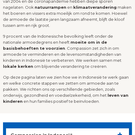
van 2004 en de coronapandemie hebben diepe sporen
nagelaten. Ook
natuurrampen
en
klimaatverandering
maken
het boeren en vissers extra moeilijk om rond te komen. Hoewel
de armoede de laatste jaren langzaam afneemt, blijft de kloof
tussen arm en rijk groot.
9 procent van de Indonesische bevolking leeft onder de
nationale armoedegrens en heeft
moeite om in de
basisbehoeften te voorzien
. Compassion zet zich in om
armoede te verminderen en de levensomstandigheden van
kinderen in Indonesië te verbeteren. We werken samen met
lokale kerken
om blijvende verandering te creëren.
Op deze pagina laten we zien hoe we in Indonesië te werk gaan
en welke concrete stappen we zetten om armoede aan te
pakken. We richten ons op verschillende gebieden, zoals
onderwijs, gezondheid en voedselzekerheid, om het
leven van
kinderen
en hun families positief te beïnvloeden.