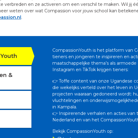
te verbreden en ze activeren om een verschil te maken. Wil jij é
e meer weten over wat Compassion voor jouw school kan beteke
ssion.nl
.
CompassionYouth is het platform van
Youth
tieners en jongeren te inspireren en ac
maatschappelijke thema’s als armoede 
Instagram en TikTok krijgen tieners:
sen &
👉 Toffe content van onze Ugandese co
die wekelijks verteld over het leven in
projecten waaraan gedoneerd wordt: hu
vluchtelingen en onderwijsmogelijkhed
in Kampala.
👉 Inspirerende verhalen en acties van t
Nederland en van het CompassionYouth
Bekijk CompassionYouth op: