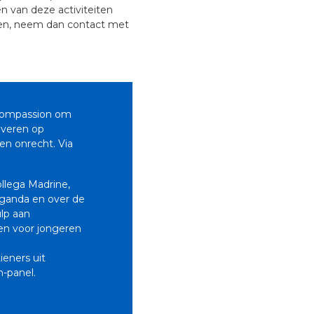
én van deze activiteiten
nen, neem dan contact met
 Compassion om
tiveren op
en onrecht. Via
llega Madrine,
 Uganda en over de
lp aan
en voor jongeren
ieners uit
-panel.