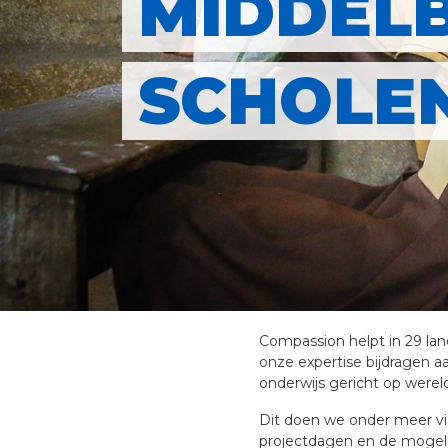
MIDDEL
SCHOLE
Compassion helpt in 29 lan
onze expertise bijdragen a
onderwijs gericht op werel
Dit doen we onder meer via
projectdagen en de mogeli