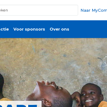
Naar MyCom
ctie
Voor sponsors
Over ons