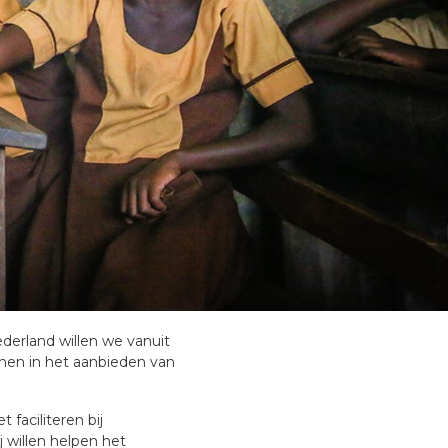
derland willen we vanuit
unen in het aanbieden van
faciliteren bij
 willen helpen het