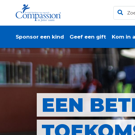
Sponsor een kind
Geef een gift
Kom in a
EEN BET
TOEKOM