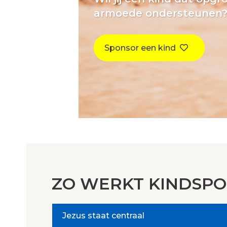
armoede ondersteunen
Sponsor een kind
ZO WERKT KINDSPO
Jezus staat centraal