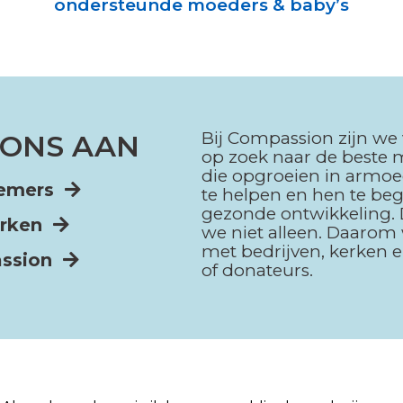
ondersteunde moeders & baby’s
Bij Compassion zijn we
J ONS AAN
op zoek naar de beste
die opgroeien in armo
nemers
te helpen en hen te beg
gezonde ontwikkeling.
kerken
we niet alleen. Daaro
met bedrijven, kerken e
assion
of donateurs.