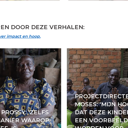
EREN DOOR DEZE VERHALEN:
over impact en hoop.
PROJECTDIRECT
MOSES: ‘MIJN HO
PROSSY: ‘ZELFS
DAT DEZE KIND
MANIER WAAROP
EEN VOORBEELD