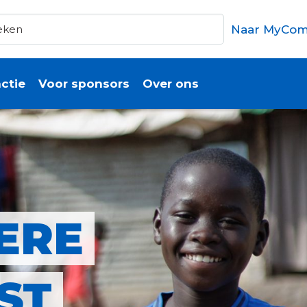
Naar MyCom
ctie
Voor sponsors
Over ons
ERE
ST