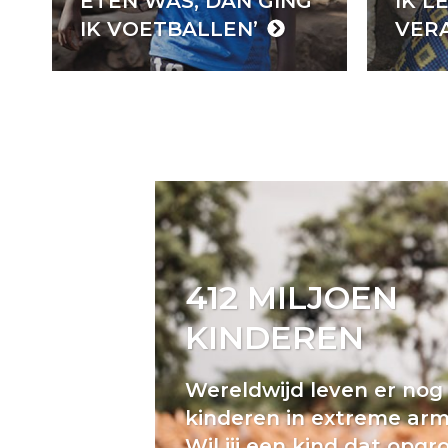
ETEN WAS, DAN GING
IK LE
IK VOETBALLEN’
VER
412 MILJOEN
KINDEREN
Wereldwijd leven er nog 
kinderen in extreme ar
Wil jij een kind dat opgro