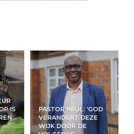
EUR
OP IS
PASTOR PAUL: ‘GOD
EREN
VERANDERT DEZE
WIJK DOOR DE