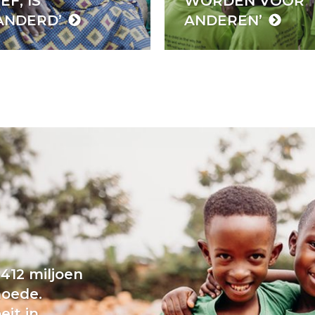
EF, IS
WORDEN VOOR
ANDERD’
ANDEREN’
412 miljoen
moede.
eit in