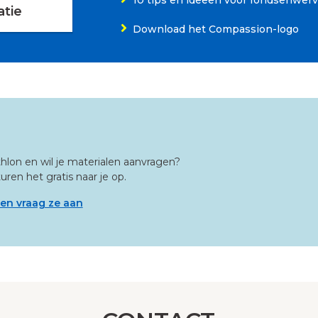
10 tips en ideeën voor fondsenwerv
tie
Download het Compassion-logo
lon en wil je materialen aanvragen?
uren het gratis naar je op.
 en vraag ze aan