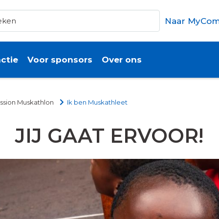
Naar MyCom
ctie
Voor sponsors
Over ons
sion Muskathlon
Ik ben Muskathleet
JIJ GAAT ERVOOR!