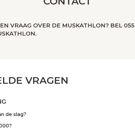
CONTACT
EEN VRAAG OVER DE MUSKATHLON? BEL 055 
USKATHLON.
ELDE VRAGEN
NG
n de slag?
.000?