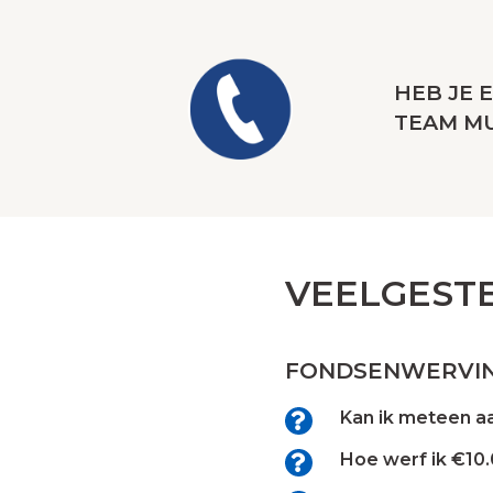
HEB JE 
TEAM M
VEELGEST
FONDSENWERVI
Kan ik meteen aa
Hoe werf ik €10