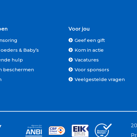
oen
Voor jou
nsoring
Geef een gift
oeders & Baby’s
Kom in actie
ende hulp
Vacatures
n beschermen
Voor sponsors
n
Veelgestelde vragen
20
r
Pr