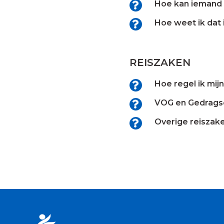
Hoe kan iemand 
Hoe weet ik dat
REISZAKEN
Hoe regel ik mij
VOG en Gedrag
Overige reiszak