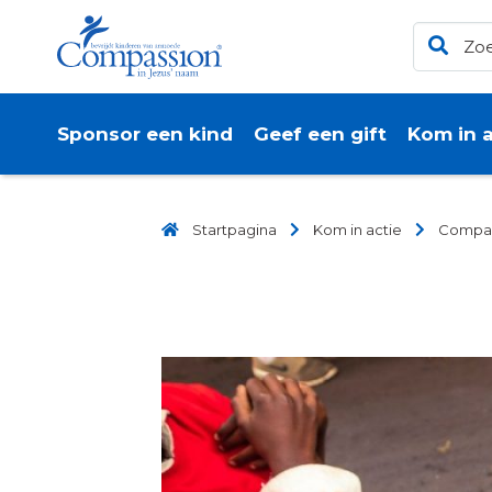
Sponsor een kind
Geef een gift
Kom in a
Startpagina
Kom in actie
Compas