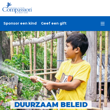
Sponsor een kind
Geef een gift
DUURZAAM BELEID