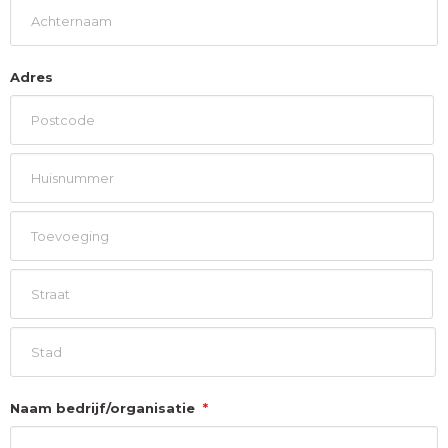
Voornaam
Achternaam
Adres
Postcode
Huisnummer
Toevoeging
Straat
Stad
Naam bedrijf/organisatie
*