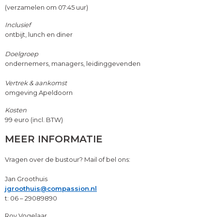
(verzamelen om 07:45 uur)
Inclusief
ontbijt, lunch en diner
Doelgroep
ondernemers, managers, leidinggevenden
Vertrek & aankomst
omgeving Apeldoorn
Kosten
99 euro (incl. BTW)
MEER INFORMATIE
Vragen over de bustour? Mail of bel ons:
Jan Groothuis
jgroothuis@compassion.nl
t: 06 – 29089890
Roy Vogelaar