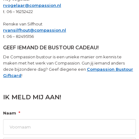
rvogelaar@compassion.nl
t: 06 – 16252422
Renske van Silfhout
rvansilfhout@compassion.nl
t: 06 – 82495156
GEEF IEMAND DE BUSTOUR CADEAU!
De Compassion bustour is een unieke manier om kennis te
maken met het werk van Compassion. Gun jij iemand anders
deze bijzondere dag? Geef diegene een
Compassion Bustour
Giftcard
!
IK MELD MIJ AAN!
Naam
*