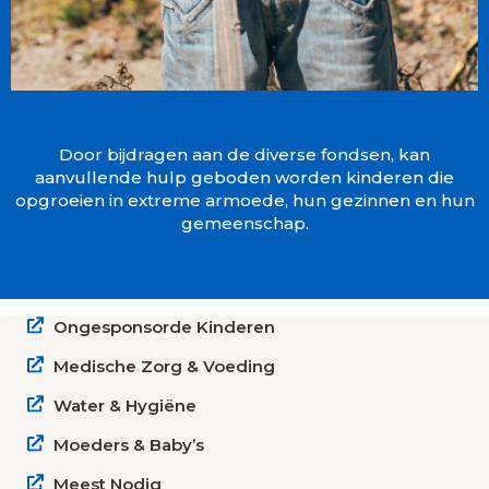
Door bijdragen aan de diverse fondsen, kan
aanvullende hulp geboden worden kinderen die
opgroeien in extreme armoede, hun gezinnen en hun
gemeenschap.
Ongesponsorde Kinderen
Medische Zorg & Voeding
Water & Hygiëne
Moeders & Baby’s
Meest Nodig