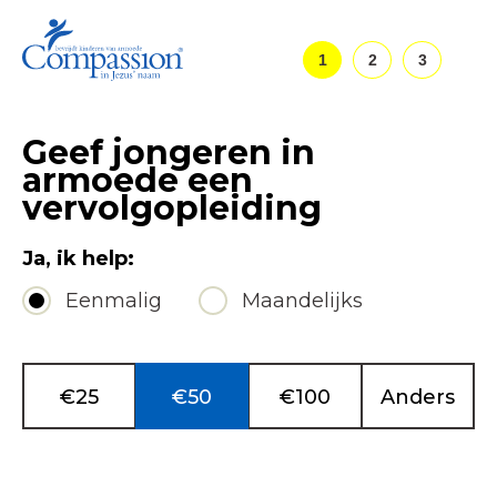
1
2
3
Geef jongeren in
armoede een
vervolgopleiding
Ja, ik help:
Eenmalig
Maandelijks
Giftbedrag
*
€25
€50
€100
Anders