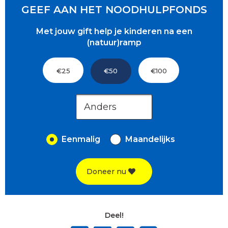
GEEF AAN HET NOODHULPFONDS
Met jouw gift help je kinderen na een
(natuur)ramp
€25
€50
€100
Eenmalig
Maandelijks
Doneer nu
Deel!