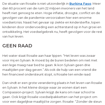
De situatie van Rosalie is niet uitzonderlijk in
Burkina Faso
. Meer
dan 60 procent van de ruim 22 miljoen inwoners van het land
heeft niet genoeg te eten. Hoge inflatie, droogte, conflict en de
gevolgen van de pandemie veroorzaken hier een enorme
voedselcrisis. Naast het gevaar op ziekte en kindersterfte, lopen
kinderen door ondervoeding een achterstand op in hun groei en
ontwikkeling. Het voedselgebrek nu, heeft gevolgen voor de rest
van hun leven.
GEEN RAAD
Het water staat Rosalie aan haar lippen. “Het leven was zwaar
voor mij en Sylvain. Ik moest bij de buren bedelen om niet met
een lege maag naar bed te gaan. Ik kon Sylvain geen drie
maaltijden per dag geven.” Als ook de hulp van een vriend die
hen financieel ondersteunt stopt, is Rosalie ten einde raad.
Dan vindt er een grote verandering plaats in het leven van Rosalie
en Sylvain. In het kleine dorpje waar ze wonen start een
Compassion-project. Sylvain krijgt de kans om naar school te
gaan. Ook krijgt Rosalie voedselpakketten van het project om
voor een dagelijkse maaltijd te zorgen. Rosalie: “Zonder de steun