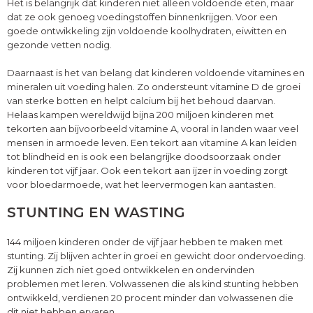
Het is belangrijk dat kinderen niet alleen voldoende eten, maar
dat ze ook genoeg voedingstoffen binnenkrijgen. Voor een
goede ontwikkeling zijn voldoende koolhydraten, eiwitten en
gezonde vetten nodig.
Daarnaast is het van belang dat kinderen voldoende vitamines en
mineralen uit voeding halen. Zo ondersteunt vitamine D de groei
van sterke botten en helpt calcium bij het behoud daarvan.
Helaas kampen wereldwijd bijna 200 miljoen kinderen met
tekorten aan bijvoorbeeld vitamine A, vooral in landen waar veel
mensen in armoede leven. Een tekort aan vitamine A kan leiden
tot blindheid en is ook een belangrijke doodsoorzaak onder
kinderen tot vijf jaar. Ook een tekort aan ijzer in voeding zorgt
voor bloedarmoede, wat het leervermogen kan aantasten.
STUNTING EN WASTING
144 miljoen kinderen onder de vijf jaar hebben te maken met
stunting. Zij blijven achter in groei en gewicht door ondervoeding.
Zij kunnen zich niet goed ontwikkelen en ondervinden
problemen met leren. Volwassenen die als kind stunting hebben
ontwikkeld, verdienen 20 procent minder dan volwassenen die
dit niet hebben ervaren.