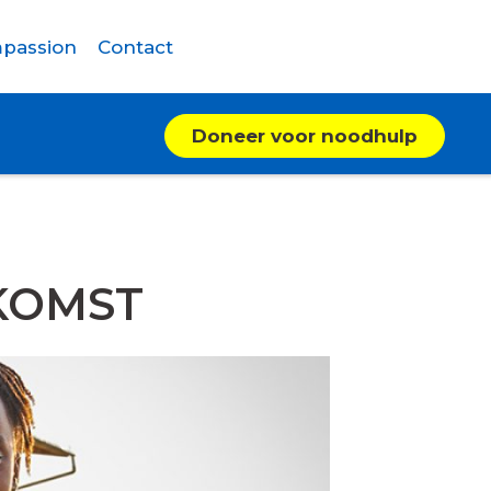
passion
Contact
Doneer voor noodhulp
KOMST