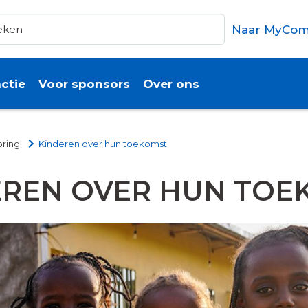
Naar MyCom
ctie
Voor sponsors
Over ons
oring
Kinderen over hun toekomst
EREN OVER HUN TOE