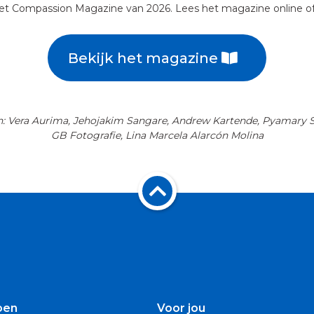
 het Compassion Magazine van 2026. Lees het magazine online of 
Bekijk het magazine
: Vera Aurima, Jehojakim Sangare, Andrew Kartende, Pyamary 
GB Fotografie, Lina Marcela Alarcón Molina
oen
Voor jou