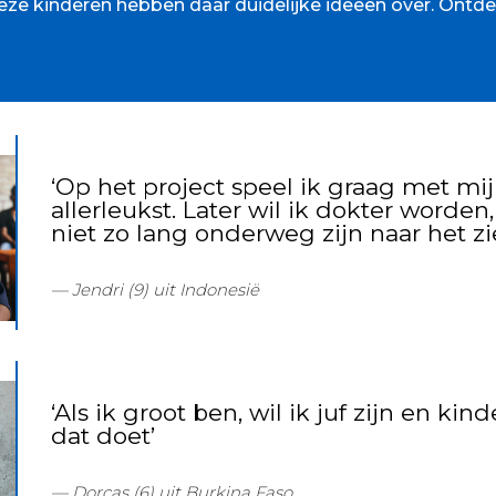
Deze kinderen hebben daar duidelijke ideeën over. Ont
‘Op het project speel ik graag met mi
allerleukst. Later wil ik dokter worde
niet zo lang onderweg zijn naar het z
Jendri (9) uit Indonesië
‘Als ik groot ben, wil ik juf zijn en kin
dat doet’
Dorcas (6) uit Burkina Faso