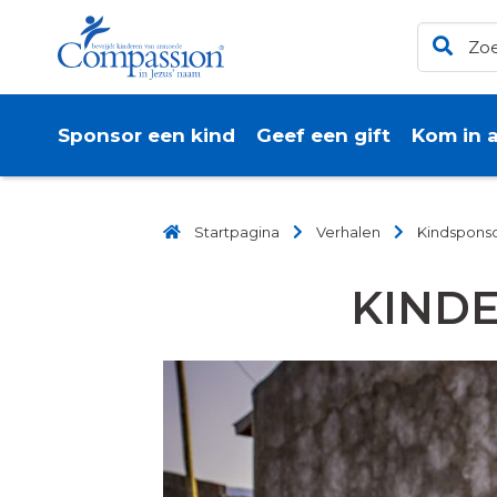
Sponsor een kind
Geef een gift
Kom in a
Startpagina
Verhalen
Kindspons
KIND