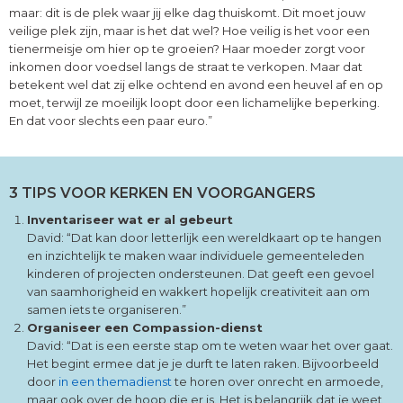
maar: dit is de plek waar jij elke dag thuiskomt. Dit moet jouw
veilige plek zijn, maar is het dat wel? Hoe veilig is het voor een
tienermeisje om hier op te groeien? Haar moeder zorgt voor
inkomen door voedsel langs de straat te verkopen. Maar dat
betekent wel dat zij elke ochtend en avond een heuvel af en op
moet, terwijl ze moeilijk loopt door een lichamelijke beperking.
En dat voor slechts een paar euro.”
3 TIPS VOOR KERKEN EN VOORGANGERS
Inventariseer wat er al gebeurt
David: “Dat kan door letterlijk een wereldkaart op te hangen
en inzichtelijk te maken waar individuele gemeenteleden
kinderen of projecten ondersteunen. Dat geeft een gevoel
van saamhorigheid en wakkert hopelijk creativiteit aan om
samen iets te organiseren.”
Organiseer een Compassion-dienst
David: “Dat is een eerste stap om te weten waar het over gaat.
Het begint ermee dat je je durft te laten raken. Bijvoorbeeld
door
in een themadienst
te horen over onrecht en armoede,
maar ook over de hoop die er is. Het is belangrijk dat je weet