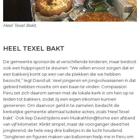
Heel Texel Bakt.
HEEL TEXEL BAKT
De gemeente sponsorde al verschillende kinderen, maar besloot
ook een hulpproject te steunen. “We willen ervoor zorgen dat er
een bakkerij komt op een van de plekken die we hebben
bezocht,” legt David uit. Veel jongeren en jongvolwassenen in dat
gebied hebben moeite om een baan te vinden. Compassion
Peru zet zich daarom samen met de lokale kerk in om hen op te
leiden tot bakkers, zodat zij een eigen inkomen kunnen
genereren. Om daarvoor geld in te zamelen, bedacht de
kerkelijke gemeente allemaal ludieke acties, zoals ‘Heel Texel
bakt’. Ook liep David tijdens een Muskathlon@home een afstand
van vijf kilometer. Klinkt simpel, maar de voorganger deed het
jonglerend, de hele weg drie balletjes in de lucht houdend.
“Jongleren en figuren maken van ballonnen hielp me in Peru om