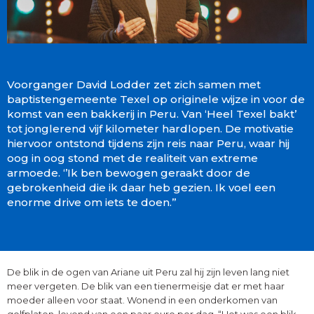
Voorganger David Lodder zet zich samen met
baptistengemeente Texel op originele wijze in voor de
komst van een bakkerij in Peru. Van ‘Heel Texel bakt’
tot jonglerend vijf kilometer hardlopen. De motivatie
hiervoor ontstond tijdens zijn reis naar Peru, waar hij
oog in oog stond met de realiteit van extreme
armoede. ‘’Ik ben bewogen geraakt door de
gebrokenheid die ik daar heb gezien. Ik voel een
enorme drive om iets te doen.’’
De blik in de ogen van Ariane uit Peru zal hij zijn leven lang niet
meer vergeten. De blik van een tienermeisje dat er met haar
moeder alleen voor staat. Wonend in een onderkomen van
golfplaten, levend van een paar euro per dag. “Het was een blik