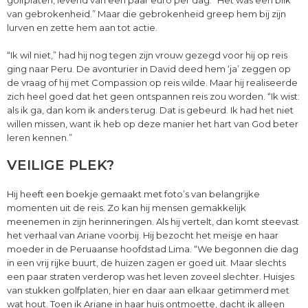
van gebrokenheid.” Maar die gebrokenheid greep hem bij zijn
lurven en zette hem aan tot actie.
“Ik wil niet,” had hij nog tegen zijn vrouw gezegd voor hij op reis
ging naar Peru. De avonturier in David deed hem ‘ja’ zeggen op
de vraag of hij met Compassion op reis wilde. Maar hij realiseerde
zich heel goed dat het geen ontspannen reis zou worden. “Ik wist:
als ik ga, dan kom ik anders terug. Dat is gebeurd. Ik had het niet
willen missen, want ik heb op deze manier het hart van God beter
leren kennen.”
VEILIGE PLEK?
Hij heeft een boekje gemaakt met foto’s van belangrijke
momenten uit de reis. Zo kan hij mensen gemakkelijk
meenemen in zijn herinneringen. Als hij vertelt, dan komt steevast
het verhaal van Ariane voorbij. Hij bezocht het meisje en haar
moeder in de Peruaanse hoofdstad Lima. “We begonnen die dag
in een vrij rijke buurt, de huizen zagen er goed uit. Maar slechts
een paar straten verderop was het leven zoveel slechter. Huisjes
van stukken golfplaten, hier en daar aan elkaar getimmerd met
wat hout. Toen ik Ariane in haar huis ontmoette, dacht ik alleen