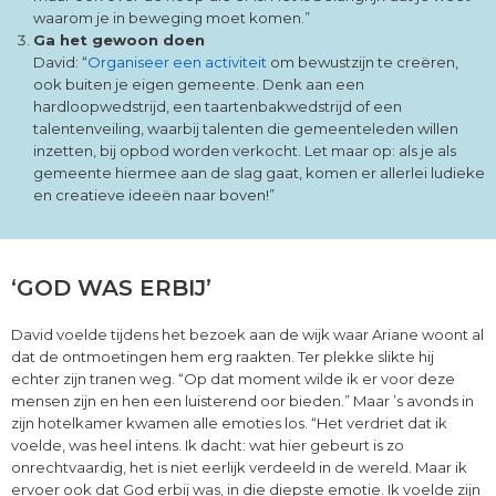
waarom je in beweging moet komen.”
Ga het gewoon doen
David: “
Organiseer een activiteit
om bewustzijn te creëren,
ook buiten je eigen gemeente. Denk aan een
hardloopwedstrijd, een taartenbakwedstrijd of een
talentenveiling, waarbij talenten die gemeenteleden willen
inzetten, bij opbod worden verkocht. Let maar op: als je als
gemeente hiermee aan de slag gaat, komen er allerlei ludieke
en creatieve ideeën naar boven!”
‘GOD WAS ERBIJ’
David voelde tijdens het bezoek aan de wijk waar Ariane woont al
dat de ontmoetingen hem erg raakten. Ter plekke slikte hij
echter zijn tranen weg. “Op dat moment wilde ik er voor deze
mensen zijn en hen een luisterend oor bieden.” Maar ’s avonds in
zijn hotelkamer kwamen alle emoties los. “Het verdriet dat ik
voelde, was heel intens. Ik dacht: wat hier gebeurt is zo
onrechtvaardig, het is niet eerlijk verdeeld in de wereld. Maar ik
ervoer ook dat God erbij was, in die diepste emotie. Ik voelde zijn