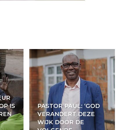
EUR
OP IS
PASTOR PAUL: ‘GOD
EREN
VERANDERT DEZE
WIJK DOOR DE