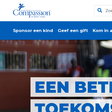
Sponsor een kind
Geef een gift
Kom in a
EEN BET
TOEKOM