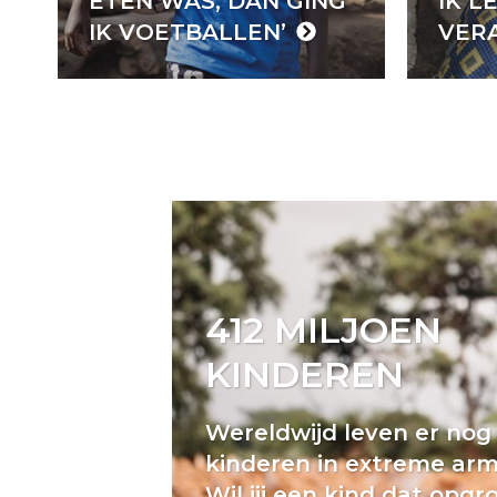
ETEN WAS, DAN GING
IK LE
IK VOETBALLEN’
VER
412 MILJOEN
KINDEREN
Wereldwijd leven er nog 
kinderen in extreme ar
Wil jij een kind dat opgro