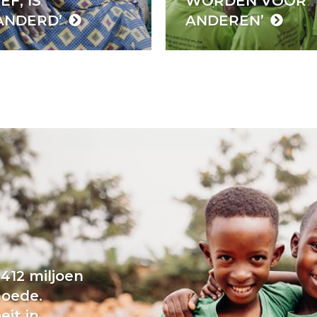
EF, IS
WORDEN VOOR
ANDERD’
ANDEREN’
412 miljoen
moede.
eit in