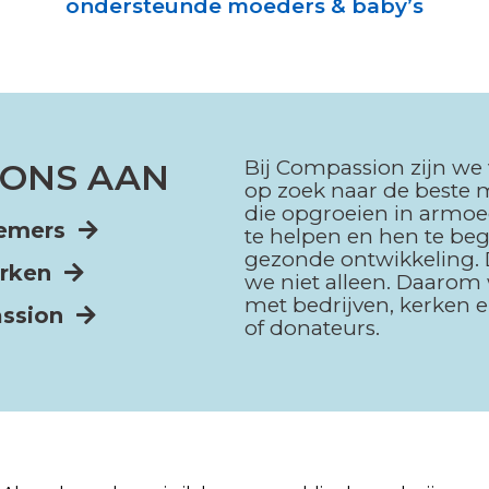
ondersteunde moeders & baby’s
Bij Compassion zijn we
J ONS AAN
op zoek naar de beste
die opgroeien in armo
nemers
te helpen en hen te beg
gezonde ontwikkeling.
kerken
we niet alleen. Daaro
met bedrijven, kerken e
assion
of donateurs.