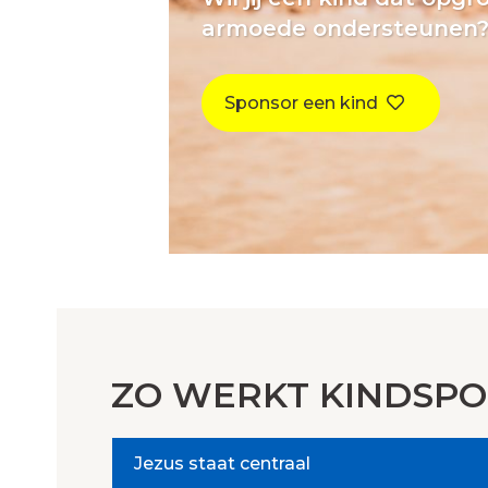
armoede ondersteunen
Sponsor een kind
ZO WERKT KINDSPO
Jezus staat centraal