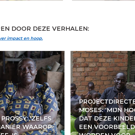
EREN DOOR DEZE VERHALEN:
over impact en hoop.
PROJECTDIRECT
MOSES: ‘MIJN HO
PROSSY: ‘ZELFS
DAT DEZE KIND
MANIER WAAROP
EEN VOORBEELD