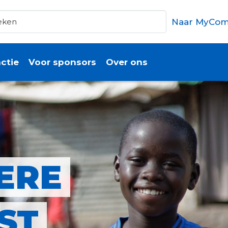
Naar MyCom
ctie
Voor sponsors
Over ons
ERE
ST