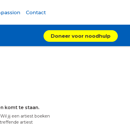
passion
Contact
Doneer voor noodhulp
en komt te staan.
il jij een artiest boeken
reffende artiest