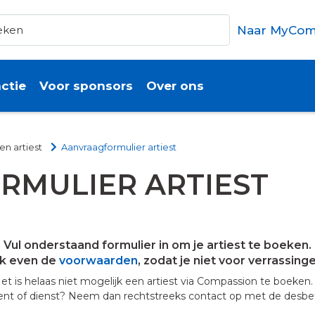
Naar MyCom
ctie
Voor sponsors
Over ons
n artiest
Aanvraagformulier artiest
MULIER ARTIEST
Vul onderstaand formulier in om je artiest te boeken.
ok even de
voorwaarden
, zodat je niet voor verrassing
t is helaas niet mogelijk een artiest via Compassion te boeken. W
nt of dienst? Neem dan rechtstreeks contact op met de desbet