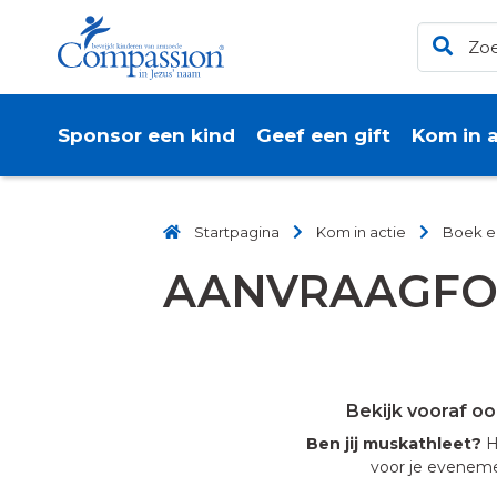
Sponsor een kind
Geef een gift
Kom in a
Startpagina
Kom in actie
Boek ee
AANVRAAGFOR
Bekijk vooraf o
Ben jij muskathleet?
He
voor je eveneme