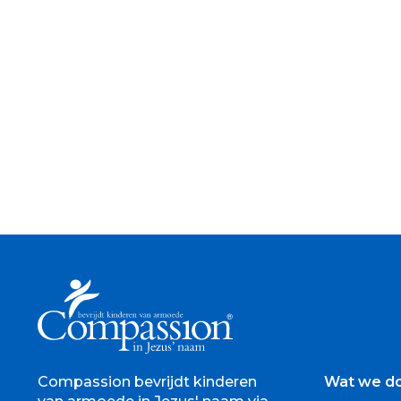
Compassion bevrijdt kinderen
Wat we d