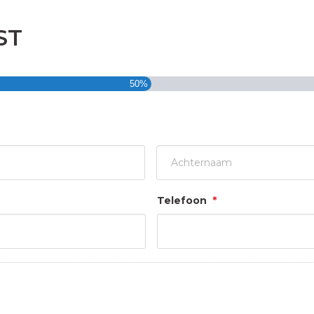
ST
50%
Achternaam
Telefoon
*