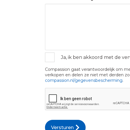
Ja, ik ben akkoord met de ve
Toestemming
*
Compassion gaat verantwoordelijk om met
verkopen en delen ze niet met derden zon
compassion.nl/gegevensbescherming
.
CAPTCHA