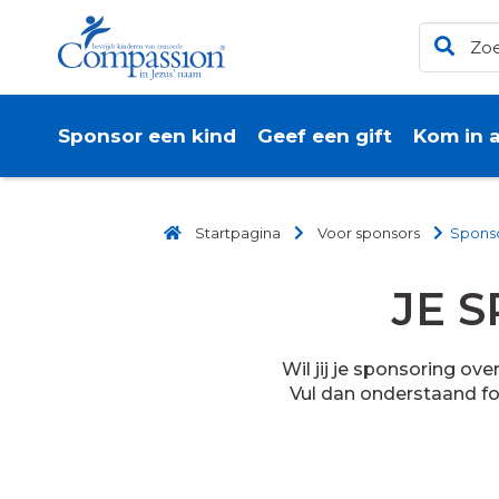
Sponsor een kind
Geef een gift
Kom in a
Startpagina
Voor sponsors
Sponso
JE 
Wil jij je sponsoring o
Vul dan onderstaand fo