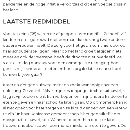
pandemie en de hoge inflatie veroorzaakt dit een voedselcrisis in
het land.
LAATSTE REDMIDDEL
Voor Katerina (35) waren de afgelopen jaren moeilijk. Ze heeft vijf
kinderen en is getrouwd met een man die ook nog twee andere,
oudere vrouwen heeft. De zorg voor het gezin komt hierdoor op
haar schouders te liggen. Maar op het land groeit al tijden niets
meer en ook de veestapel heeft de droogte niet overleefd. Ze
staat elke dag opnieuw voor een onmogelijke uitdaging: hoe
geef ik mijn kinderen te eten en hoe zorg ik dat ze naar school
kunnen blijven gaan?
Katerina ziet geen uitweg meer en zoekt wanhopig naar een
oplossing. Ze vertelt: “Als ik mijn zestienjarige dochter uithuwelijk,
krijg ik vijf koeien die ik kan verkopen om mijn andere kinderen te
eten te geven en naar school te laten gaan. Op dit moment kan ik
al niet goed voor haar zorgen en ze is oud genoeg om een vrouw
te zijn.” In haar Keniaanse gemeenschap is het gebruikelijk om
meisjes uit te huwelijken. Wanneer ouders hun dochter laten
trouwen, hebben ze zelf een mond minder om eten te geven. De