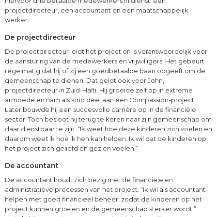
hiervoor drie betaalde medewerkers in dienst: een
projectdirecteur, een accountant en een maatschappelijk
werker.
De projectdirecteur
De projectdirecteur leidt het project en is verantwoordelijk voor
de aansturing van de medewerkers en vrijwilligers. Het gebeurt
regelmatig dat hij of zij een goedbetaalde baan opgeeft om de
gemeenschap te dienen. Dat geldt ook voor John,
projectdirecteur in Zuid-Haïti. Hij groeide zelf op in extreme
armoede en nam als kind deel aan een Compassion-project.
Later bouwde hij een succesvolle carrière op in de financiële
sector. Toch besloot hij terug te keren naar zijn gemeenschap om
daar dienstbaar te zijn. “Ik weet hoe deze kinderen zich voelen en
daarom weet ik hoe ik hen kan helpen. Ik wil dat de kinderen op
het project zich geliefd en gezien voelen.”
De accountant
De accountant houdt zich bezig met de financiële en
administratieve processen van het project. “Ik wil als accountant
helpen met goed financieel beheer, zodat de kinderen op het
project kunnen groeien en de gemeenschap sterker wordt,”