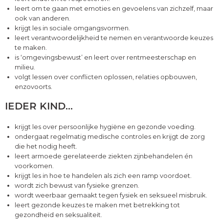
leert om te gaan met emoties en gevoelens van zichzelf, maar
ook van anderen.
krijgt les in sociale omgangsvormen.
leert verantwoordelijkheid te nemen en verantwoorde keuzes
te maken.
is ‘omgevingsbewust’ en leert over rentmeesterschap en
milieu.
volgt lessen over conflicten oplossen, relaties opbouwen,
enzovoorts.
IEDER KIND…
krijgt les over persoonlijke hygiëne en gezonde voeding.
ondergaat regelmatig medische controles en krijgt de zorg
die het nodig heeft.
leert armoede gerelateerde ziekten zijnbehandelen én
voorkomen.
krijgt les in hoe te handelen als zich een ramp voordoet.
wordt zich bewust van fysieke grenzen.
wordt weerbaar gemaakt tegen fysiek en seksueel misbruik.
leert gezonde keuzes te maken met betrekking tot
gezondheid en seksualiteit.