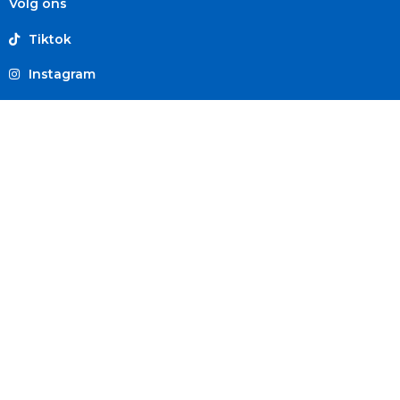
Volg ons
Tiktok
Instagram
Facebook
Youtube
Linkedin
Giften aan Compassion zijn fiscaal aftrekbaar
RSIN (ANBI): 804560316