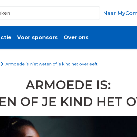
Naar MyCom
ctie
Voor sponsors
Over ons
Armoede is: niet weten of je kind het overleeft
ARMOEDE IS:
EN OF JE KIND HET 