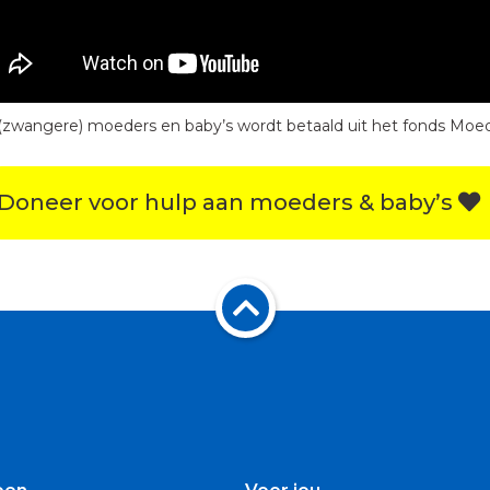
(zwangere) moeders en baby’s wordt betaald uit het fonds Moed
Doneer voor hulp aan moeders & baby’s