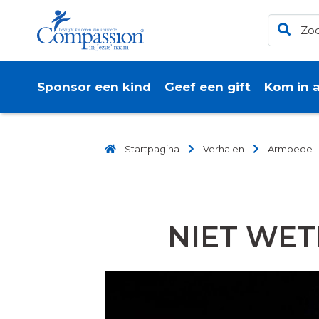
Sponsor een kind
Geef een gift
Kom in a
Startpagina
Verhalen
Armoede
NIET WET