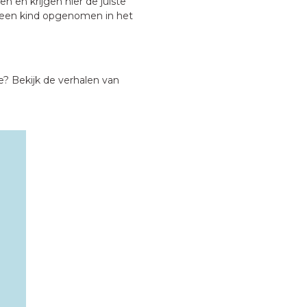
 en krijgen hier de juiste
 een kind opgenomen in het
? Bekijk de verhalen van