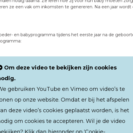
ndien nodig daarna. Ze leren hoe zij voor hun baby moeten zorgen
eren ze een vak om inkomsten te genereren. Na een jaar wordt
oeder- en babyprogramma tijdens het eerste jaar na de geboorte
programma:
Om deze video te bekijken zijn cookies
nodig.
We gebruiken YouTube en Vimeo om video’s te
tonen op onze website. Omdat er bij het afspelen
van deze video’s cookies geplaatst worden, is het
nodig om cookies te accepteren. Wil je de video
bekijken? Klik dan hieronder op ‘Cookie-